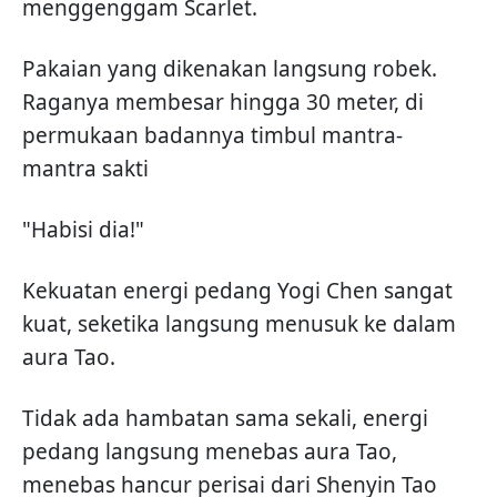
menggenggam Scarlet.
Pakaian yang dikenakan langsung robek.
Raganya membesar hingga 30 meter, di
permukaan badannya timbul mantra-
mantra sakti
"Habisi dia!"
Kekuatan energi pedang Yogi Chen sangat
kuat, seketika langsung menusuk ke dalam
aura Tao.
Tidak ada hambatan sama sekali, energi
pedang langsung menebas aura Tao,
menebas hancur perisai dari Shenyin Tao