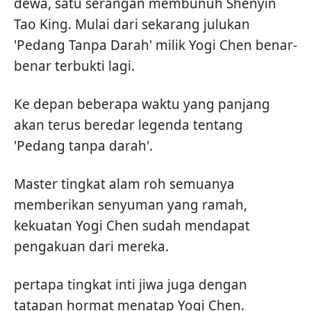
dewa, satu serangan membunuh Shenyin
Tao King. Mulai dari sekarang julukan
'Pedang Tanpa Darah' milik Yogi Chen benar-
benar terbukti lagi.
Ke depan beberapa waktu yang panjang
akan terus beredar legenda tentang
'Pedang tanpa darah'.
Master tingkat alam roh semuanya
memberikan senyuman yang ramah,
kekuatan Yogi Chen sudah mendapat
pengakuan dari mereka.
pertapa tingkat inti jiwa juga dengan
tatapan hormat menatap Yogi Chen.