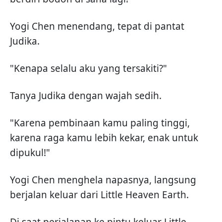
Yogi Chen menendang, tepat di pantat
Judika.
"Kenapa selalu aku yang tersakiti?"
Tanya Judika dengan wajah sedih.
"Karena pembinaan kamu paling tinggi,
karena raga kamu lebih kekar, enak untuk
dipukul!"
Yogi Chen menghela napasnya, langsung
berjalan keluar dari Little Heaven Earth.