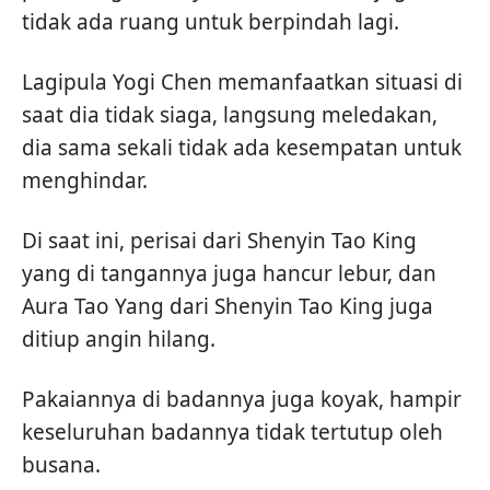
tidak ada ruang untuk berpindah lagi.
Lagipula Yogi Chen memanfaatkan situasi di
saat dia tidak siaga, langsung meledakan,
dia sama sekali tidak ada kesempatan untuk
menghindar.
Di saat ini, perisai dari Shenyin Tao King
yang di tangannya juga hancur lebur, dan
Aura Tao Yang dari Shenyin Tao King juga
ditiup angin hilang.
Pakaiannya di badannya juga koyak, hampir
keseluruhan badannya tidak tertutup oleh
busana.