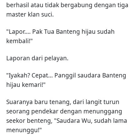
berhasil atau tidak bergabung dengan tiga
master klan suci.
"Lapor.... Pak Tua Banteng hijau sudah
kembali!"
Laporan dari pelayan.
"Iyakah? Cepat... Panggil saudara Banteng
hijau kemari!"
Suaranya baru tenang, dari langit turun
seorang pendekar dengan menunggang
seekor benteng, "Saudara Wu, sudah lama
menunggu!"