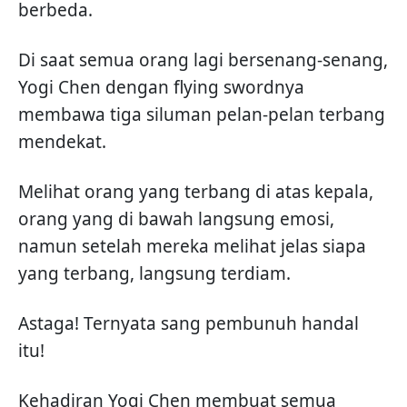
berbeda.
Di saat semua orang lagi bersenang-senang,
Yogi Chen dengan flying swordnya
membawa tiga siluman pelan-pelan terbang
mendekat.
Melihat orang yang terbang di atas kepala,
orang yang di bawah langsung emosi,
namun setelah mereka melihat jelas siapa
yang terbang, langsung terdiam.
Astaga! Ternyata sang pembunuh handal
itu!
Kehadiran Yogi Chen membuat semua