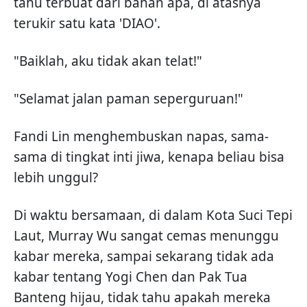
tahu terbuat dari bahan apa, di atasnya
terukir satu kata 'DIAO'.
"Baiklah, aku tidak akan telat!"
"Selamat jalan paman seperguruan!"
Fandi Lin menghembuskan napas, sama-
sama di tingkat inti jiwa, kenapa beliau bisa
lebih unggul?
Di waktu bersamaan, di dalam Kota Suci Tepi
Laut, Murray Wu sangat cemas menunggu
kabar mereka, sampai sekarang tidak ada
kabar tentang Yogi Chen dan Pak Tua
Banteng hijau, tidak tahu apakah mereka