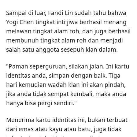
Sampai di luar, Fandi Lin sudah tahu bahwa
Yogi Chen tingkat inti jiwa berhasil menang
melawan tingkat alam roh, dan juga berhasil
membunuh tingkat alam roh dan menjadi
salah satu anggota sesepuh klan dalam.
"Paman seperguruan, silakan jalan. Ini kartu
identitas anda, simpan dengan baik. Tiga
hari kemudian wadah klan ini akan pindah,
jika anda tidak sempat kembali, maka anda
hanya bisa pergi sendiri."
Menerima kartu identitas ini, bukan terbuat
dari emas atau kayu atau batu, juga tidak