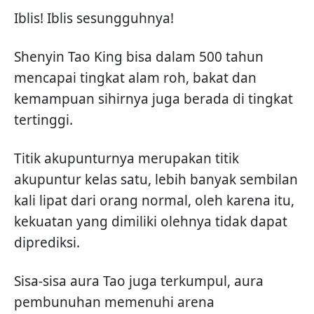
Iblis! Iblis sesungguhnya!
Shenyin Tao King bisa dalam 500 tahun
mencapai tingkat alam roh, bakat dan
kemampuan sihirnya juga berada di tingkat
tertinggi.
Titik akupunturnya merupakan titik
akupuntur kelas satu, lebih banyak sembilan
kali lipat dari orang normal, oleh karena itu,
kekuatan yang dimiliki olehnya tidak dapat
diprediksi.
Sisa-sisa aura Tao juga terkumpul, aura
pembunuhan memenuhi arena