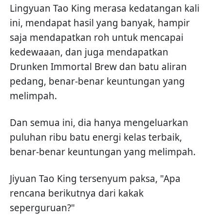
Lingyuan Tao King merasa kedatangan kali
ini, mendapat hasil yang banyak, hampir
saja mendapatkan roh untuk mencapai
kedewaaan, dan juga mendapatkan
Drunken Immortal Brew dan batu aliran
pedang, benar-benar keuntungan yang
melimpah.
Dan semua ini, dia hanya mengeluarkan
puluhan ribu batu energi kelas terbaik,
benar-benar keuntungan yang melimpah.
Jiyuan Tao King tersenyum paksa, "Apa
rencana berikutnya dari kakak
seperguruan?"