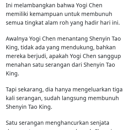
Ini melambangkan bahwa Yogi Chen
memiliki kemampuan untuk membunuh
semua tingkat alam roh yang hadir hari ini.
Awalnya Yogi Chen menantang Shenyin Tao
King, tidak ada yang mendukung, bahkan
mereka berjudi, apakah Yogi Chen sanggup
menahan satu serangan dari Shenyin Tao
King.
Tapi sekarang, dia hanya mengeluarkan tiga
kali serangan, sudah langsung membunuh
Shenyin Tao King.
Satu serangan menghancurkan senjata