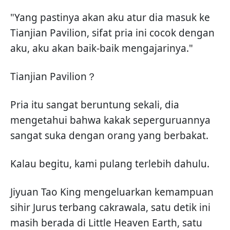
"Yang pastinya akan aku atur dia masuk ke
Tianjian Pavilion, sifat pria ini cocok dengan
aku, aku akan baik-baik mengajarinya."
Tianjian Pavilion？
Pria itu sangat beruntung sekali, dia
mengetahui bahwa kakak seperguruannya
sangat suka dengan orang yang berbakat.
Kalau begitu, kami pulang terlebih dahulu.
Jiyuan Tao King mengeluarkan kemampuan
sihir Jurus terbang cakrawala, satu detik ini
masih berada di Little Heaven Earth, satu