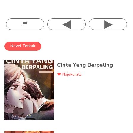
◂
▸
≡
Novel Terkait
Cinta Yang Berpaling
Najokurata