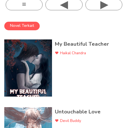
◂
▸
≡
Novel Terkait
My Beautiful Teacher
Haikal Chandra
Untouchable Love
Devil Buddy